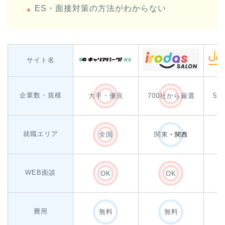
ES・面接対策の方法がわからない
サイト名
企業数・規模
大手・優良
700社から厳選
55
就職エリア
全国
関東
・関西
WEB面談
OK
OK
費用
無料
無料