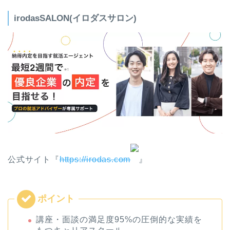
irodasSALON(イロダスサロン)
公式サイト『
https://irodas.com
』
講座・面談の満足度95%の圧倒的な実績を