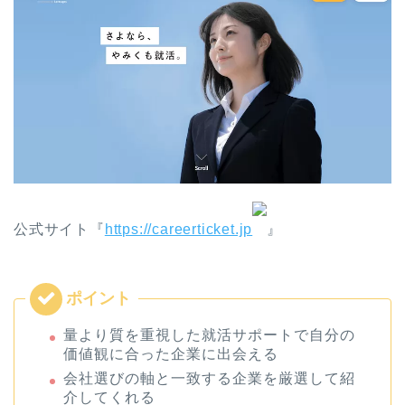
公式サイト『
https://careerticket.jp
』
量より質を重視した就活サポートで自分の
価値観に合った企業に出会える
会社選びの軸と一致する企業を厳選して紹
介してくれる
企業別の個別面接対策で内定率78%アップ