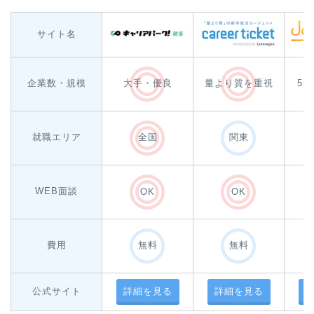
サイト名
企業数・規模
大手・優良
量より質を重視
55
就職エリア
全国
関東
WEB面談
OK
OK
費用
無料
無料
公式サイト
詳細を見る
詳細を見る