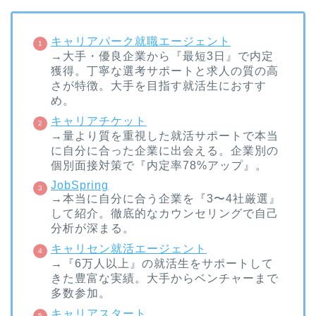
キャリアパーク就職エージェント
→大手・優良企業から『最短3日』で内定
獲得。丁寧な選考サポートと求人の質の高
さが特徴。大手を目指す就活生におすす
め。
キャリアチケット
→量より質を重視した就活サポートで本当
に自分に合った企業に出会える。企業別の
個別面接対策で『内定率78%アップ』。
JobSpring
→本当に自分に合う企業を『3〜4社厳選』
して紹介。徹底的なカウンセリングで自己
分析が深まる。
キャリセン就活エージェント
→『6万人以上』の就活生をサポートして
きた豊富な実績。大手からベンチャーまで
多数参加。
キャリアスタート