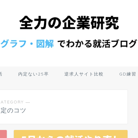
活
内定ない25卒
逆求人サイト比較
GD練習
CATEGORY ―
内定のコツ