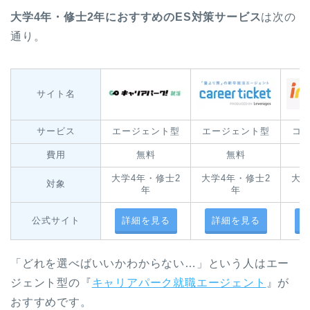
大学4年・修士2年におすすめのES対策サービス
は次の
通り。
サイト名
サービス
エージェント型
エージェント型
コ
費用
無料
無料
大学4年・修士2
大学4年・修士2
大学
対象
年
年
公式サイト
詳細を見る
詳細を見る
「どれを選べばいいかわからない…」という人はエー
ジェント型の『
キャリアパーク就職エージェント
』が
おすすめです。