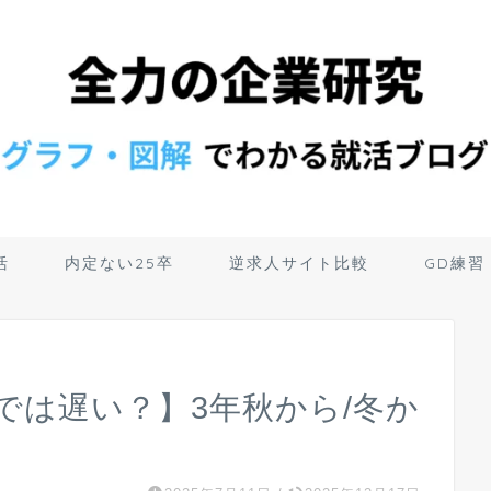
活
内定ない25卒
逆求人サイト比較
GD練習
では遅い？】3年秋から/冬か